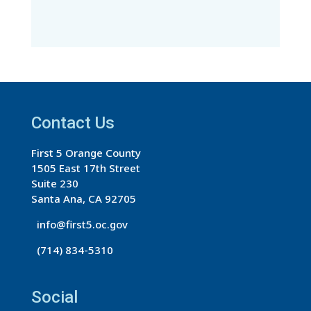
C
o
n
s
t
a
Contact Us
n
t
First 5 Orange County
C
1505 East 17th Street
o
Suite 230
n
Santa Ana, CA 92705
t
info@first5.oc.gov
a
(714) 834-5310
c
t
U
Social
s